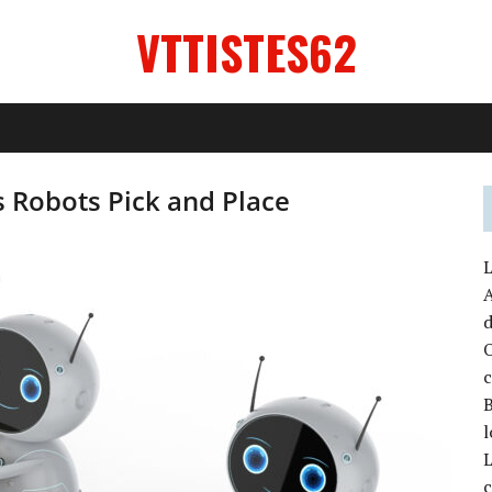
VTTISTES62
s Robots Pick and Place
L
A
d
O
c
l
L
c