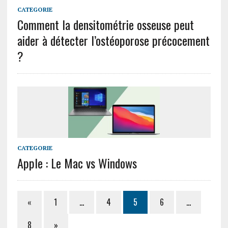
CATEGORIE
Comment la densitométrie osseuse peut
aider à détecter l’ostéoporose précocement
?
CATEGORIE
Apple : Le Mac vs Windows
«
1
…
4
5
6
…
8
»